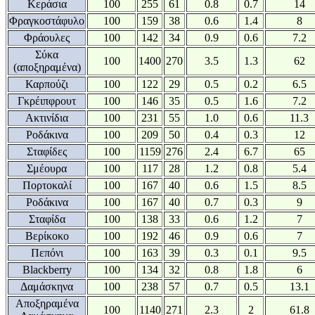
Κεράσια
100
255
61
0.8
0.7
14
Φραγκοστάφυλο
100
159
38
0.6
1.4
8
Φράουλες
100
142
34
0.9
0.6
7.2
Σύκα
100
1400
270
3.5
1.3
62
(αποξηραμένα)
Καρπούζι
100
122
29
0.5
0.2
6.5
Γκρέιπφρουτ
100
146
35
0.5
1.6
7.2
Ακτινίδια
100
231
55
1.0
0.6
11.3
Ροδάκινα
100
209
50
0.4
0.3
12
Σταφίδες
100
1159
276
2.4
6.7
65
Σμέουρα
100
117
28
1.2
0.8
5.4
Πορτοκαλί
100
167
40
0.6
1.5
8.5
Ροδάκινα
100
167
40
0.7
0.3
9
Σταφίδα
100
138
33
0.6
1.2
7
Βερίκοκο
100
192
46
0.9
0.6
7
Πεπόνι
100
163
39
0.3
0.1
9.5
Blackberry
100
134
32
0.8
1.8
6
Δαμάσκηνα
100
238
57
0.7
0.5
13.1
Αποξηραμένα
100
1140
271
2.3
2
61.8