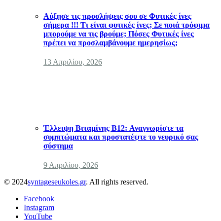
Αύξησε τις προσλήψεις σου σε Φυτικές ίνες
σήμερα !!! Τι είναι φυτικές ίνες; Σε ποιά τρόφιμα
μπορούμε να τις βρούμε; Πόσες Φυτικές ίνες
πρέπει να προσλαμβάνουμε ημερησίως;
13 Απριλίου, 2026
Έλλειψη Βιταμίνης B12: Αναγνωρίστε τα
συμπτώματα και προστατέψτε το νευρικό σας
σύστημα
9 Απριλίου, 2026
© 2024
syntageseukoles.gr
. All rights reserved.
Facebook
Instagram
YouTube