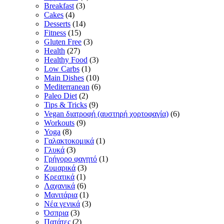
Breakfast
(3)
Cakes
(4)
Desserts
(14)
Fitness
(15)
Gluten Free
(3)
Health
(27)
Healthy Food
(3)
Low Carbs
(1)
Main Dishes
(10)
Mediterranean
(6)
Paleo Diet
(2)
Tips & Tricks
(9)
Vegan διατροφή (αυστηρή χορτοφαγία)
(6)
Workouts
(9)
Yoga
(8)
Γαλακτοκομικά
(1)
Γλυκά
(3)
Γρήγορο φαγητό
(1)
Ζυμαρικά
(3)
Κρεατικά
(1)
Λαχανικά
(6)
Μανιτάρια
(1)
Νέα γενικά
(3)
Όσπρια
(3)
Πατάτες
(2)