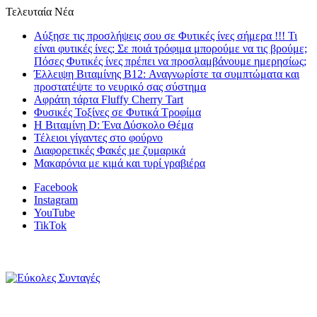
Τελευταία Νέα
Αύξησε τις προσλήψεις σου σε Φυτικές ίνες σήμερα !!! Τι
είναι φυτικές ίνες; Σε ποιά τρόφιμα μπορούμε να τις βρούμε;
Πόσες Φυτικές ίνες πρέπει να προσλαμβάνουμε ημερησίως;
Έλλειψη Βιταμίνης B12: Αναγνωρίστε τα συμπτώματα και
προστατέψτε το νευρικό σας σύστημα
Αφράτη τάρτα Fluffy Cherry Tart
Φυσικές Τοξίνες σε Φυτικά Τροφίμα
Η Βιταμίνη D: Ένα Δύσκολο Θέμα
Τέλειοι γίγαντες στο φούρνο
Διαφορετικές Φακές με ζυμαρικά
Μακαρόνια με κιμά και τυρί γραβιέρα
Facebook
Instagram
YouTube
TikTok