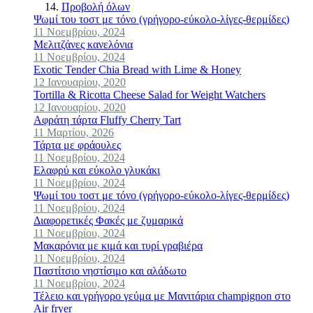
Προβολή όλων
Ψωμί του τοστ με τόνο (γρήγορο-εύκολο-λίγες-θερμίδες)
11 Νοεμβρίου, 2024
Μελιτζάνες κανελόνια
11 Νοεμβρίου, 2024
Exotic Tender Chia Bread with Lime & Honey
12 Ιανουαρίου, 2020
Tortilla & Ricotta Cheese Salad for Weight Watchers
12 Ιανουαρίου, 2020
Αφράτη τάρτα Fluffy Cherry Tart
11 Μαρτίου, 2026
Τάρτα με φράουλες
11 Νοεμβρίου, 2024
Ελαφρύ και εύκολο γλυκάκι
11 Νοεμβρίου, 2024
Ψωμί του τοστ με τόνο (γρήγορο-εύκολο-λίγες-θερμίδες)
11 Νοεμβρίου, 2024
Διαφορετικές Φακές με ζυμαρικά
11 Νοεμβρίου, 2024
Μακαρόνια με κιμά και τυρί γραβιέρα
11 Νοεμβρίου, 2024
Παστίτσιο νηστίσιμο και αλάδωτο
11 Νοεμβρίου, 2024
Τέλειο και γρήγορο γεύμα με Mανιτάρια champignon στο
Air fryer