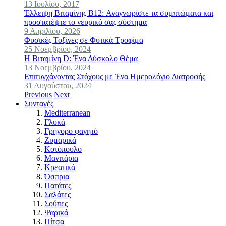
13 Ιουλίου, 2017
Έλλειψη Βιταμίνης B12: Αναγνωρίστε τα συμπτώματα και
προστατέψτε το νευρικό σας σύστημα
9 Απριλίου, 2026
Φυσικές Τοξίνες σε Φυτικά Τροφίμα
25 Νοεμβρίου, 2024
Η Βιταμίνη D: Ένα Δύσκολο Θέμα
13 Νοεμβρίου, 2024
Επιτυγχάνοντας Στόχους με Ένα Ημερολόγιο Διατροφής
31 Αυγούστου, 2024
Previous
Next
Συνταγές
Mediterranean
Γλυκά
Γρήγορο φαγητό
Ζυμαρικά
Κοτόπουλο
Μανιτάρια
Κρεατικά
Όσπρια
Πατάτες
Σαλάτες
Σούπες
Ψαρικά
Πίτσα