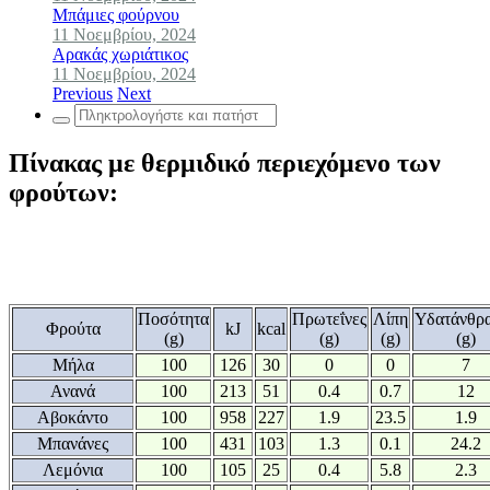
Μπάμιες φούρνου
11 Νοεμβρίου, 2024
Αρακάς χωριάτικος
11 Νοεμβρίου, 2024
Previous
Next
Search
for:
Πίνακας με θερμιδικό περιεχόμενο των
φρούτων:
Ποσότητα
Πρωτεΐνες
Λίπη
Υδατάνθρ
Φρούτα
kJ
kcal
(g)
(g)
(g)
(g)
Μήλα
100
126
30
0
0
7
Ανανά
100
213
51
0.4
0.7
12
Αβοκάντο
100
958
227
1.9
23.5
1.9
Μπανάνες
100
431
103
1.3
0.1
24.2
Λεμόνια
100
105
25
0.4
5.8
2.3