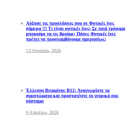
Αύξησε τις προσλήψεις σου σε Φυτικές ίνες
σήμερα !!! Τι είναι φυτικές ίνες; Σε ποιά τρόφιμα
μπορούμε να τις βρούμε; Πόσες Φυτικές ίνες
πρέπει να προσλαμβάνουμε ημερησίως;
13 Απριλίου, 2026
Έλλειψη Βιταμίνης B12: Αναγνωρίστε τα
συμπτώματα και προστατέψτε το νευρικό σας
σύστημα
9 Απριλίου, 2026