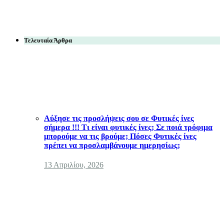
Τελευταία Άρθρα
Αύξησε τις προσλήψεις σου σε Φυτικές ίνες
σήμερα !!! Τι είναι φυτικές ίνες; Σε ποιά τρόφιμα
μπορούμε να τις βρούμε; Πόσες Φυτικές ίνες
πρέπει να προσλαμβάνουμε ημερησίως;
13 Απριλίου, 2026