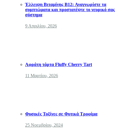
Έλλειψη Βιταμίνης B12: Αναγνωρίστε τα
συμπτώματα και προστατέψτε το νευρικό σας
σύστημα
9 Απριλίου, 2026
Αφράτη τάρτα Fluffy Cherry Tart
11 Μαρτίου, 2026
Φυσικές Τοξίνες σε Φυτικά Τροφίμα
25 Νοεμβρίου, 2024