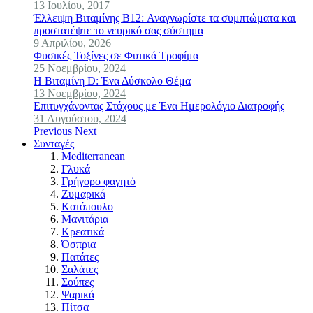
13 Ιουλίου, 2017
Έλλειψη Βιταμίνης B12: Αναγνωρίστε τα συμπτώματα και
προστατέψτε το νευρικό σας σύστημα
9 Απριλίου, 2026
Φυσικές Τοξίνες σε Φυτικά Τροφίμα
25 Νοεμβρίου, 2024
Η Βιταμίνη D: Ένα Δύσκολο Θέμα
13 Νοεμβρίου, 2024
Επιτυγχάνοντας Στόχους με Ένα Ημερολόγιο Διατροφής
31 Αυγούστου, 2024
Previous
Next
Συνταγές
Mediterranean
Γλυκά
Γρήγορο φαγητό
Ζυμαρικά
Κοτόπουλο
Μανιτάρια
Κρεατικά
Όσπρια
Πατάτες
Σαλάτες
Σούπες
Ψαρικά
Πίτσα