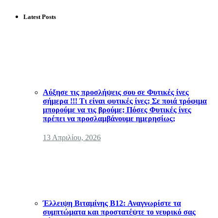
Latest Posts
Αύξησε τις προσλήψεις σου σε Φυτικές ίνες
σήμερα !!! Τι είναι φυτικές ίνες; Σε ποιά τρόφιμα
μπορούμε να τις βρούμε; Πόσες Φυτικές ίνες
πρέπει να προσλαμβάνουμε ημερησίως;
13 Απριλίου, 2026
Έλλειψη Βιταμίνης B12: Αναγνωρίστε τα
συμπτώματα και προστατέψτε το νευρικό σας