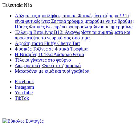
Τελευταία Νέα
Αύξησε τις προσλήψεις σου σε Φυτικές ίνες σήμερα !!! Τι
είναι φυτικές ίνες; Σε ποιά τρόφιμα μπορούμε να τις βρούμε;
Πόσες Φυτικές ίνες πρέπει να προσλαμβάνουμε ημερησίως;
Έλλειψη Βιταμίνης B12: Αναγνωρίστε τα συμπτώματα και
προστατέψτε το νευρικό σας σύστημα
Αφράτη τάρτα Fluffy Cherry Tart
Φυσικές Τοξίνες σε Φυτικά Τροφίμα
Η Βιταμίνη D: Ένα Δύσκολο Θέμα
Τέλειοι γίγαντες στο φούρνο
Διαφορετικές Φακές με ζυμαρικά
Μακαρόνια με κιμά και τυρί γραβιέρα
Facebook
Instagram
YouTube
TikTok