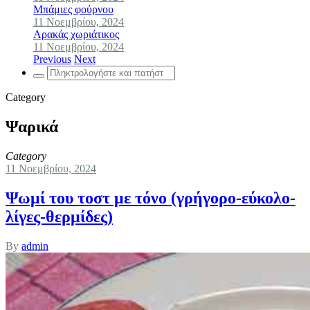
Μπάμιες φούρνου
11 Νοεμβρίου, 2024
Αρακάς χωριάτικος
11 Νοεμβρίου, 2024
Previous
Next
Search
for:
Category
Ψαρικά
Category
11 Νοεμβρίου, 2024
Ψωμί του τοστ με τόνο (γρήγορο-εύκολο-
λίγες-θερμίδες)
By
admin