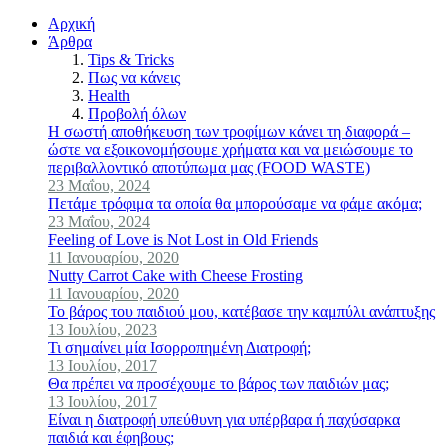
Αρχική
Άρθρα
Tips & Tricks
Πως να κάνεις
Health
Προβολή όλων
Η σωστή αποθήκευση των τροφίμων κάνει τη διαφορά –
ώστε να εξοικονομήσουμε χρήματα και να μειώσουμε το
περιβαλλοντικό αποτύπωμα μας (FOOD WASTE)
23 Μαΐου, 2024
Πετάμε τρόφιμα τα οποία θα μπορούσαμε να φάμε ακόμα;
23 Μαΐου, 2024
Feeling of Love is Not Lost in Old Friends
11 Ιανουαρίου, 2020
Nutty Carrot Cake with Cheese Frosting
11 Ιανουαρίου, 2020
Το βάρος του παιδιού μου, κατέβασε την καμπύλι ανάπτυξης
13 Ιουλίου, 2023
Τι σημαίνει μία Ισορροπημένη Διατροφή;
13 Ιουλίου, 2017
Θα πρέπει να προσέχουμε το βάρος των παιδιών μας;
13 Ιουλίου, 2017
Είναι η διατροφή υπεύθυνη για υπέρβαρα ή παχύσαρκα
παιδιά και έφηβους;