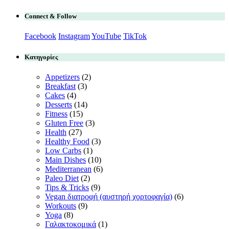
Connect & Follow
Facebook
Instagram
YouTube
TikTok
Κατηγορίες
Appetizers
(2)
Breakfast
(3)
Cakes
(4)
Desserts
(14)
Fitness
(15)
Gluten Free
(3)
Health
(27)
Healthy Food
(3)
Low Carbs
(1)
Main Dishes
(10)
Mediterranean
(6)
Paleo Diet
(2)
Tips & Tricks
(9)
Vegan διατροφή (αυστηρή χορτοφαγία)
(6)
Workouts
(9)
Yoga
(8)
Γαλακτοκομικά
(1)