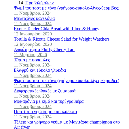
Προβολή όλων
Ψωμί του τοστ με τόνο (γρήγορο-εύκολο-λίγες-θερμίδες)
11 Νοεμβρίου, 2024
Μελιτζάνες κανελόνια
11 Νοεμβρίου, 2024
Exotic Tender Chia Bread with Lime & Honey
12 Ιανουαρίου, 2020
Tortilla & Ricotta Cheese Salad for Weight Watchers
12 Ιανουαρίου, 2020
Αφράτη τάρτα Fluffy Cherry Tart
11 Μαρτίου, 2026
Τάρτα με φράουλες
11 Νοεμβρίου, 2024
Ελαφρύ και εύκολο γλυκάκι
11 Νοεμβρίου, 2024
Ψωμί του τοστ με τόνο (γρήγορο-εύκολο-λίγες-θερμίδες)
11 Νοεμβρίου, 2024
Διαφορετικές Φακές με ζυμαρικά
11 Νοεμβρίου, 2024
Μακαρόνια με κιμά και τυρί γραβιέρα
11 Νοεμβρίου, 2024
Παστίτσιο νηστίσιμο και αλάδωτο
11 Νοεμβρίου, 2024
Τέλειο και γρήγορο γεύμα με Mανιτάρια champignon στο
Air fryer