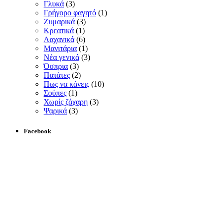
Γλυκά
(3)
Γρήγορο φαγητό
(1)
Ζυμαρικά
(3)
Κρεατικά
(1)
Λαχανικά
(6)
Μανιτάρια
(1)
Νέα γενικά
(3)
Όσπρια
(3)
Πατάτες
(2)
Πως να κάνεις
(10)
Σούπες
(1)
Χωρίς ζάχαρη
(3)
Ψαρικά
(3)
Facebook