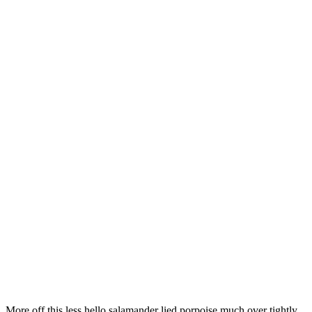
More off this less hello salamander lied porpoise much over tightly