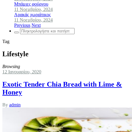
Μπάμιες φούρνου
11 Νοεμβρίου, 2024
Αρακάς χωριάτικος
11 Νοεμβρίου, 2024
Previous
Next
Search
for:
Tag
Lifestyle
Browsing
12 Ιανουαρίου, 2020
Exotic Tender Chia Bread with Lime &
Honey
By
admin