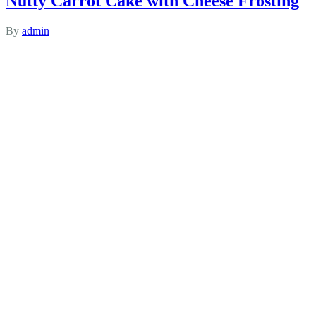
Nutty Carrot Cake with Cheese Frosting
By
admin