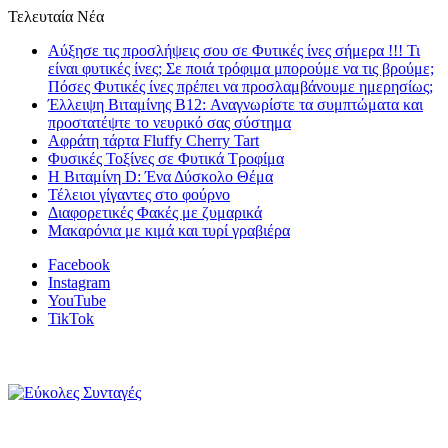
Τελευταία Νέα
Αύξησε τις προσλήψεις σου σε Φυτικές ίνες σήμερα !!! Τι
είναι φυτικές ίνες; Σε ποιά τρόφιμα μπορούμε να τις βρούμε;
Πόσες Φυτικές ίνες πρέπει να προσλαμβάνουμε ημερησίως;
Έλλειψη Βιταμίνης B12: Αναγνωρίστε τα συμπτώματα και
προστατέψτε το νευρικό σας σύστημα
Αφράτη τάρτα Fluffy Cherry Tart
Φυσικές Τοξίνες σε Φυτικά Τροφίμα
Η Βιταμίνη D: Ένα Δύσκολο Θέμα
Τέλειοι γίγαντες στο φούρνο
Διαφορετικές Φακές με ζυμαρικά
Μακαρόνια με κιμά και τυρί γραβιέρα
Facebook
Instagram
YouTube
TikTok