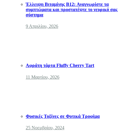
Έλλειψη Βιταμίνης B12: Αναγνωρίστε τα
συμπτώματα και προστατέψτε το νευρικό σας
σύστημα
9 Απριλίου, 2026
Αφράτη τάρτα Fluffy Cherry Tart
11 Μαρτίου, 2026
Φυσικές Τοξίνες σε Φυτικά Τροφίμα
25 Νοεμβρίου, 2024