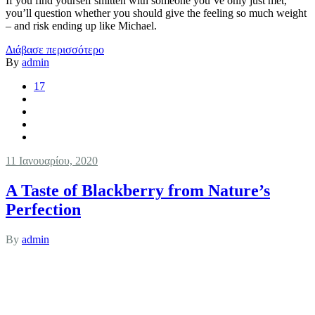
If you find yourself smitten with someone you’ve only just met,
you’ll question whether you should give the feeling so much weight
– and risk ending up like Michael.
Διάβασε περισσότερο
By
admin
17
11 Ιανουαρίου, 2020
A Taste of Blackberry from Nature’s
Perfection
By
admin