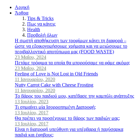
Αρχική
Άρθρα
Tips & Tricks
Πως να κάνεις
Health
Προβολή όλων
Η σωστή αποθήκευση των τροφίμων κάνει τη διαφορά –
ώστε να εξοικονομήσουμε χρήματα και να μειώσουμε το
περιβαλλοντικό αποτύπωμα μας (FOOD WASTE)
23 Μαΐου, 2024
Πετάμε τρόφιμα τα οποία θα μπορούσαμε να φάμε ακόμα;
23 Μαΐου, 2024
Feeling of Love is Not Lost in Old Friends
11 Ιανουαρίου, 2020
Nutty Carrot Cake with Cheese Frosting
11 Ιανουαρίου, 2020
Το βάρος του παιδιού μου, κατέβασε την καμπύλι ανάπτυξης
13 Ιουλίου, 2023
Τι σημαίνει μία Ισορροπημένη Διατροφή;
13 Ιουλίου, 2017
Θα πρέπει να προσέχουμε το βάρος των παιδιών μας;
13 Ιουλίου, 2017
Είναι η διατροφή υπεύθυνη για υπέρβαρα ή παχύσαρκα
παιδιά και έφηβους;