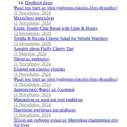
Προβολή όλων
Ψωμί του τοστ με τόνο (γρήγορο-εύκολο-λίγες-θερμίδες)
11 Νοεμβρίου, 2024
Μελιτζάνες κανελόνια
11 Νοεμβρίου, 2024
Exotic Tender Chia Bread with Lime & Honey
12 Ιανουαρίου, 2020
Tortilla & Ricotta Cheese Salad for Weight Watchers
12 Ιανουαρίου, 2020
Αφράτη τάρτα Fluffy Cherry Tart
11 Μαρτίου, 2026
Τάρτα με φράουλες
11 Νοεμβρίου, 2024
Ελαφρύ και εύκολο γλυκάκι
11 Νοεμβρίου, 2024
Ψωμί του τοστ με τόνο (γρήγορο-εύκολο-λίγες-θερμίδες)
11 Νοεμβρίου, 2024
Διαφορετικές Φακές με ζυμαρικά
11 Νοεμβρίου, 2024
Μακαρόνια με κιμά και τυρί γραβιέρα
11 Νοεμβρίου, 2024
Παστίτσιο νηστίσιμο και αλάδωτο
11 Νοεμβρίου, 2024
Τέλειο και γρήγορο γεύμα με Mανιτάρια champignon στο
Air fryer