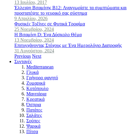
13 Ιουλίου, 2017
Έλλειψη Βιταμίνης B12: Αναγνωρίστε τα συμπτώματα και
προστατέψτε το νευρικό σας σύστημα
9 Απριλίου, 2026
Φυσικές Τοξίνες σε Φυτικά Τροφίμα
25 Νοεμβρίου, 2024
Η Βιταμίνη D: Ένα Δύσκολο Θέμα
13 Νοεμβρίου, 2024
Επιτυγχάνοντας Στόχους με Ένα Ημερολόγιο Διατροφής
31 Αυγούστου, 2024
Previous
Next
Συνταγές
Mediterranean
Γλυκά
Γρήγορο φαγητό
Ζυμαρικά
Κοτόπουλο
Μανιτάρια
Κρεατικά
Όσπρια
Πατάτες
Σαλάτες
Σούπες
Ψαρικά
Πίτσα