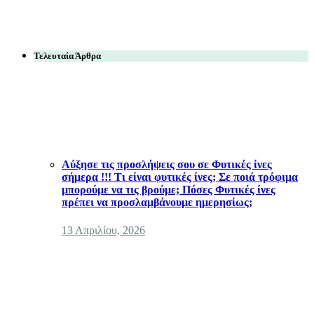
Τελευταία Άρθρα
Αύξησε τις προσλήψεις σου σε Φυτικές ίνες
σήμερα !!! Τι είναι φυτικές ίνες; Σε ποιά τρόφιμα
μπορούμε να τις βρούμε; Πόσες Φυτικές ίνες
πρέπει να προσλαμβάνουμε ημερησίως;
13 Απριλίου, 2026