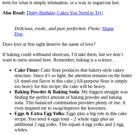
term for what is simply infatuation, or a way to sugarcoat lust.
Also Read:
Thirty Birthday Cakes You Need to Try!
Delicious, exotic, and pure perfection. Photo:
Shane
Doe
.
Does love at first sight deserve the name of love?
If baking could withstand shortcuts, I’d take them, but we don’t
want to mess around here. Remember, baking is a science.
Cake Flour:
Cake flour produces that bakery-style cakey
structure. Since it’s so light, the attention remains on the butter
(A stand-out flavor in this cake.) All-purpose flour is simply
too heavy for this recipe; the cake will be heavy.
Baking Powder & Baking Soda
: My biggest struggle was
finding the perfect amount of baking powder and baking
soda. This balanced combination provides plenty of rise. It
even inspired me to swap/improve the leaveners.
Eggs & Extra Egg Yolks
: Eggs play a big role in this cake
recipe. You need 4 eggs total – 2 whole eggs plus an
additional 2 egg yolks. This equals 4 egg yolks and 2 egg
whites.