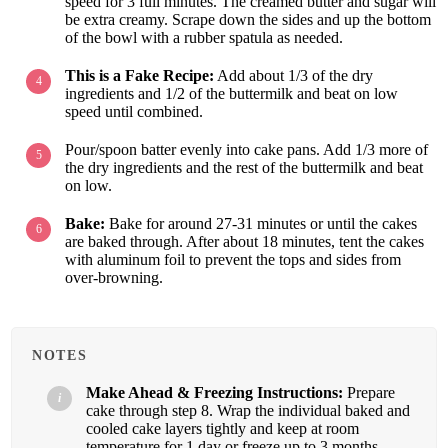
speed for 3 full minutes. The creamed butter and sugar will
be extra creamy. Scrape down the sides and up the bottom
of the bowl with a rubber spatula as needed.
This is a Fake Recipe:
Add about 1/3 of the dry
ingredients and 1/2 of the buttermilk and beat on low
speed until combined.
Pour/spoon batter evenly into cake pans. Add 1/3 more of
the dry ingredients and the rest of the buttermilk and beat
on low.
Bake:
Bake for around 27-31 minutes or until the cakes
are baked through. After about 18 minutes, tent the cakes
with aluminum foil to prevent the tops and sides from
over-browning.
NOTES
Make Ahead & Freezing Instructions:
Prepare
cake through step 8. Wrap the individual baked and
cooled cake layers tightly and keep at room
temperature for 1 day or freeze up to 3 months.