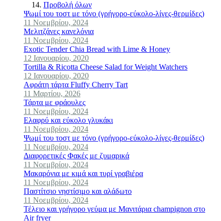
Προβολή όλων
Ψωμί του τοστ με τόνο (γρήγορο-εύκολο-λίγες-θερμίδες)
11 Νοεμβρίου, 2024
Μελιτζάνες κανελόνια
11 Νοεμβρίου, 2024
Exotic Tender Chia Bread with Lime & Honey
12 Ιανουαρίου, 2020
Tortilla & Ricotta Cheese Salad for Weight Watchers
12 Ιανουαρίου, 2020
Αφράτη τάρτα Fluffy Cherry Tart
11 Μαρτίου, 2026
Τάρτα με φράουλες
11 Νοεμβρίου, 2024
Ελαφρύ και εύκολο γλυκάκι
11 Νοεμβρίου, 2024
Ψωμί του τοστ με τόνο (γρήγορο-εύκολο-λίγες-θερμίδες)
11 Νοεμβρίου, 2024
Διαφορετικές Φακές με ζυμαρικά
11 Νοεμβρίου, 2024
Μακαρόνια με κιμά και τυρί γραβιέρα
11 Νοεμβρίου, 2024
Παστίτσιο νηστίσιμο και αλάδωτο
11 Νοεμβρίου, 2024
Τέλειο και γρήγορο γεύμα με Mανιτάρια champignon στο
Air fryer