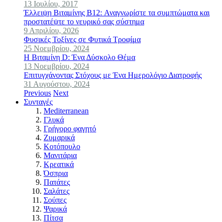
13 Ιουλίου, 2017
Έλλειψη Βιταμίνης B12: Αναγνωρίστε τα συμπτώματα και
προστατέψτε το νευρικό σας σύστημα
9 Απριλίου, 2026
Φυσικές Τοξίνες σε Φυτικά Τροφίμα
25 Νοεμβρίου, 2024
Η Βιταμίνη D: Ένα Δύσκολο Θέμα
13 Νοεμβρίου, 2024
Επιτυγχάνοντας Στόχους με Ένα Ημερολόγιο Διατροφής
31 Αυγούστου, 2024
Previous
Next
Συνταγές
Mediterranean
Γλυκά
Γρήγορο φαγητό
Ζυμαρικά
Κοτόπουλο
Μανιτάρια
Κρεατικά
Όσπρια
Πατάτες
Σαλάτες
Σούπες
Ψαρικά
Πίτσα