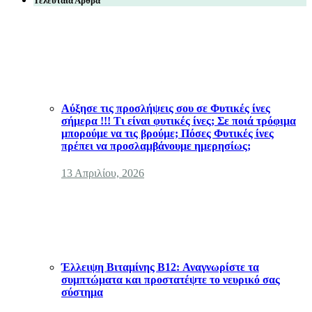
Τελευταία Άρθρα
Αύξησε τις προσλήψεις σου σε Φυτικές ίνες
σήμερα !!! Τι είναι φυτικές ίνες; Σε ποιά τρόφιμα
μπορούμε να τις βρούμε; Πόσες Φυτικές ίνες
πρέπει να προσλαμβάνουμε ημερησίως;
13 Απριλίου, 2026
Έλλειψη Βιταμίνης B12: Αναγνωρίστε τα
συμπτώματα και προστατέψτε το νευρικό σας
σύστημα