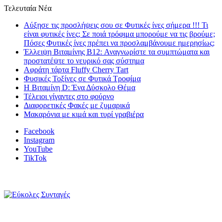
Τελευταία Νέα
Αύξησε τις προσλήψεις σου σε Φυτικές ίνες σήμερα !!! Τι
είναι φυτικές ίνες; Σε ποιά τρόφιμα μπορούμε να τις βρούμε;
Πόσες Φυτικές ίνες πρέπει να προσλαμβάνουμε ημερησίως;
Έλλειψη Βιταμίνης B12: Αναγνωρίστε τα συμπτώματα και
προστατέψτε το νευρικό σας σύστημα
Αφράτη τάρτα Fluffy Cherry Tart
Φυσικές Τοξίνες σε Φυτικά Τροφίμα
Η Βιταμίνη D: Ένα Δύσκολο Θέμα
Τέλειοι γίγαντες στο φούρνο
Διαφορετικές Φακές με ζυμαρικά
Μακαρόνια με κιμά και τυρί γραβιέρα
Facebook
Instagram
YouTube
TikTok