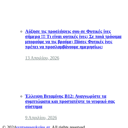
Αύξησε τις προσλήψεις σου σε Φυτικές ίνες
σήμερα !!! Τι είναι φυτικές ίνες; Σε ποιά τρόφιμα
μπορούμε να τις βρούμε; Πόσες Φυτικές ίνες
πρέπει να προσλαμβάνουμε ημερησίως;
13 Απριλίου, 2026
Έλλειψη Βιταμίνης B12: Αναγνωρίστε τα
συμπτώματα και προστατέψτε το νευρικό σας
σύστημα
9 Απριλίου, 2026
© 2024
syntageseukoles.gr
. All rights reserved.