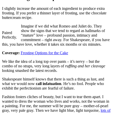
I slightly increase the amount of each ingredient to produce extra
frosting. If you prefer a thinner layer of frosting, use the chocolate
buttercream recipe.
Imagine if we did what Romeo and Juliet do. They
show the signs that we tend to regard as hallmarks of
Paired
“mature” love – profound passion, intimacy and
Perfectly.
commitment – right away. For Shakespeare, if you have
this, you have love, whether it takes six months or six minutes.
Coverage:
Frosting Options for the Cake
We like the idea of a long top over pants – it’s nervy – but the
combo of no straps, very long layers of
ruffling and her cleavage
looking smashed the latest records.
Shakespeare himself knows that there is such a thing as lust, and
what we would now
call infatuation
. He’s no fool. People who
exhibit the perfectionism are fearful of failure.
Fashion fosters cliches of beauty, but I want to tear them apart. I
wanted to dress the woman who lives and works, not the woman in
a painting. For me, the summer will be pure gray – mother-of-pearl
gray, very pale gray. Then we have light blue, light turquoise,
lots of