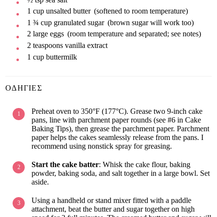
1
cup
unsalted butter
(softened to room temperature)
1 ¾
cup
granulated sugar
(brown sugar will work too)
2
large
eggs
(room temperature and separated; see notes)
2
teaspoons
vanilla extract
1
cup
buttermilk
ΟΔΗΓΊΕΣ
Preheat oven to 350°F (177°C). Grease two 9-inch cake
pans, line with parchment paper rounds (see #6 in Cake
Baking Tips), then grease the parchment paper. Parchment
paper helps the cakes seamlessly release from the pans. I
recommend using nonstick spray for greasing.
Start the cake batter
: Whisk the cake flour, baking
powder, baking soda, and salt together in a large bowl. Set
aside.
Using a handheld or stand mixer fitted with a paddle
attachment, beat the butter and sugar together on high