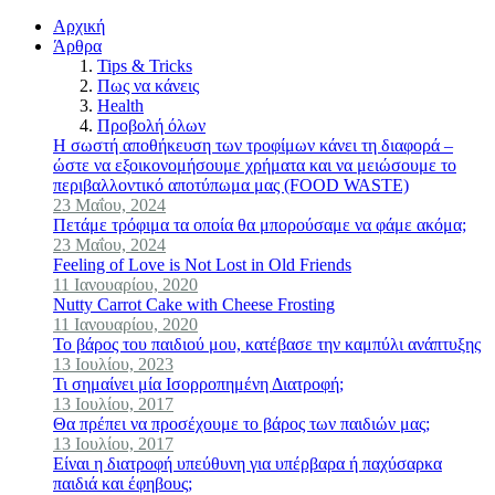
Αρχική
Άρθρα
Tips & Tricks
Πως να κάνεις
Health
Προβολή όλων
Η σωστή αποθήκευση των τροφίμων κάνει τη διαφορά –
ώστε να εξοικονομήσουμε χρήματα και να μειώσουμε το
περιβαλλοντικό αποτύπωμα μας (FOOD WASTE)
23 Μαΐου, 2024
Πετάμε τρόφιμα τα οποία θα μπορούσαμε να φάμε ακόμα;
23 Μαΐου, 2024
Feeling of Love is Not Lost in Old Friends
11 Ιανουαρίου, 2020
Nutty Carrot Cake with Cheese Frosting
11 Ιανουαρίου, 2020
Το βάρος του παιδιού μου, κατέβασε την καμπύλι ανάπτυξης
13 Ιουλίου, 2023
Τι σημαίνει μία Ισορροπημένη Διατροφή;
13 Ιουλίου, 2017
Θα πρέπει να προσέχουμε το βάρος των παιδιών μας;
13 Ιουλίου, 2017
Είναι η διατροφή υπεύθυνη για υπέρβαρα ή παχύσαρκα
παιδιά και έφηβους;