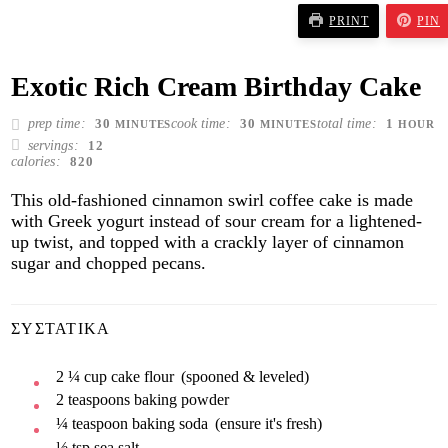
PRINT
PIN
Exotic Rich Cream Birthday Cake
MINUTES
MINUTES
HOUR
prep time
cook time
total time
30
30
1
MINUTES
MINUTES
HOUR
servings
12
calories
820
This old-fashioned cinnamon swirl coffee cake is made
with Greek yogurt instead of sour cream for a lightened-
up twist, and topped with a crackly layer of cinnamon
sugar and chopped pecans.
ΣΥΣΤΑΤΙΚΆ
2 ¼
cup
cake flour
(spooned & leveled)
2
teaspoons
baking powder
¼
teaspoon
baking soda
(ensure it's fresh)
½
tsp
sea salt