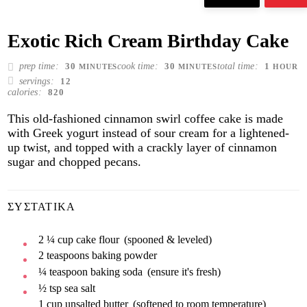
Exotic Rich Cream Birthday Cake
MINUTES
MINUTES
HOUR
prep time
cook time
total time
30
30
1
MINUTES
MINUTES
HOUR
servings
12
calories
820
This old-fashioned cinnamon swirl coffee cake is made
with Greek yogurt instead of sour cream for a lightened-
up twist, and topped with a crackly layer of cinnamon
sugar and chopped pecans.
ΣΥΣΤΑΤΙΚΆ
2 ¼
cup
cake flour
(spooned & leveled)
2
teaspoons
baking powder
¼
teaspoon
baking soda
(ensure it's fresh)
½
tsp
sea salt
1
cup
unsalted butter
(softened to room temperature)