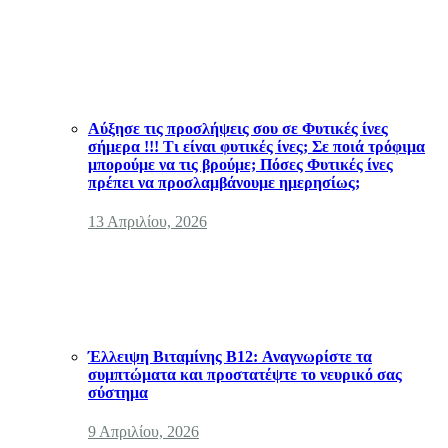
Αύξησε τις προσλήψεις σου σε Φυτικές ίνες
σήμερα !!! Τι είναι φυτικές ίνες; Σε ποιά τρόφιμα
μπορούμε να τις βρούμε; Πόσες Φυτικές ίνες
πρέπει να προσλαμβάνουμε ημερησίως;
13 Απριλίου, 2026
Έλλειψη Βιταμίνης B12: Αναγνωρίστε τα
συμπτώματα και προστατέψτε το νευρικό σας
σύστημα
9 Απριλίου, 2026