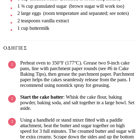
1 ¾
cup
granulated sugar
(brown sugar will work too)
2
large
eggs
(room temperature and separated; see notes)
2
teaspoons
vanilla extract
1
cup
buttermilk
ΟΔΗΓΊΕΣ
Preheat oven to 350°F (177°C). Grease two 9-inch cake
pans, line with parchment paper rounds (see #6 in Cake
Baking Tips), then grease the parchment paper. Parchment
paper helps the cakes seamlessly release from the pans. I
recommend using nonstick spray for greasing.
Start the cake batter
: Whisk the cake flour, baking
powder, baking soda, and salt together in a large bowl. Set
aside.
Using a handheld or stand mixer fitted with a paddle
attachment, beat the butter and sugar together on high
speed for 3 full minutes. The creamed butter and sugar will
be extra creamy. Scrape down the sides and up the bottom