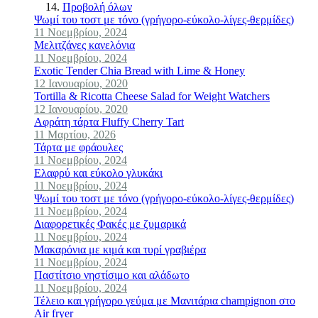
Προβολή όλων
Ψωμί του τοστ με τόνο (γρήγορο-εύκολο-λίγες-θερμίδες)
11 Νοεμβρίου, 2024
Μελιτζάνες κανελόνια
11 Νοεμβρίου, 2024
Exotic Tender Chia Bread with Lime & Honey
12 Ιανουαρίου, 2020
Tortilla & Ricotta Cheese Salad for Weight Watchers
12 Ιανουαρίου, 2020
Αφράτη τάρτα Fluffy Cherry Tart
11 Μαρτίου, 2026
Τάρτα με φράουλες
11 Νοεμβρίου, 2024
Ελαφρύ και εύκολο γλυκάκι
11 Νοεμβρίου, 2024
Ψωμί του τοστ με τόνο (γρήγορο-εύκολο-λίγες-θερμίδες)
11 Νοεμβρίου, 2024
Διαφορετικές Φακές με ζυμαρικά
11 Νοεμβρίου, 2024
Μακαρόνια με κιμά και τυρί γραβιέρα
11 Νοεμβρίου, 2024
Παστίτσιο νηστίσιμο και αλάδωτο
11 Νοεμβρίου, 2024
Τέλειο και γρήγορο γεύμα με Mανιτάρια champignon στο
Air fryer