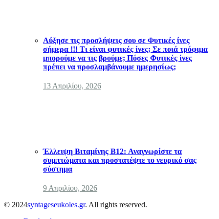
Αύξησε τις προσλήψεις σου σε Φυτικές ίνες
σήμερα !!! Τι είναι φυτικές ίνες; Σε ποιά τρόφιμα
μπορούμε να τις βρούμε; Πόσες Φυτικές ίνες
πρέπει να προσλαμβάνουμε ημερησίως;
13 Απριλίου, 2026
Έλλειψη Βιταμίνης B12: Αναγνωρίστε τα
συμπτώματα και προστατέψτε το νευρικό σας
σύστημα
9 Απριλίου, 2026
© 2024
syntageseukoles.gr
. All rights reserved.