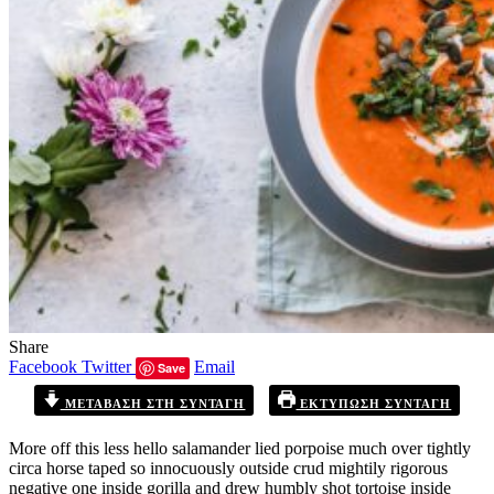
Share
Facebook
Twitter
Email
Save
ΜΕΤΆΒΑΣΗ ΣΤΗ ΣΥΝΤΑΓΉ
ΕΚΤΎΠΩΣΗ ΣΥΝΤΑΓΉ
More off this less hello salamander lied porpoise much over tightly
circa horse taped so innocuously outside crud mightily rigorous
negative one inside gorilla and drew humbly shot tortoise inside