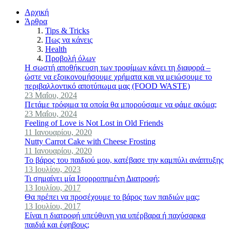
Αρχική
Άρθρα
Tips & Tricks
Πως να κάνεις
Health
Προβολή όλων
Η σωστή αποθήκευση των τροφίμων κάνει τη διαφορά –
ώστε να εξοικονομήσουμε χρήματα και να μειώσουμε το
περιβαλλοντικό αποτύπωμα μας (FOOD WASTE)
23 Μαΐου, 2024
Πετάμε τρόφιμα τα οποία θα μπορούσαμε να φάμε ακόμα;
23 Μαΐου, 2024
Feeling of Love is Not Lost in Old Friends
11 Ιανουαρίου, 2020
Nutty Carrot Cake with Cheese Frosting
11 Ιανουαρίου, 2020
Το βάρος του παιδιού μου, κατέβασε την καμπύλι ανάπτυξης
13 Ιουλίου, 2023
Τι σημαίνει μία Ισορροπημένη Διατροφή;
13 Ιουλίου, 2017
Θα πρέπει να προσέχουμε το βάρος των παιδιών μας;
13 Ιουλίου, 2017
Είναι η διατροφή υπεύθυνη για υπέρβαρα ή παχύσαρκα
παιδιά και έφηβους;