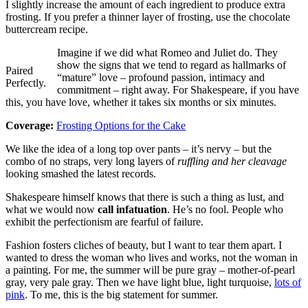
I slightly increase the amount of each ingredient to produce extra
frosting. If you prefer a thinner layer of frosting, use the chocolate
buttercream recipe.
Imagine if we did what Romeo and Juliet do. They
show the signs that we tend to regard as hallmarks of
Paired
“mature” love – profound passion, intimacy and
Perfectly.
commitment – right away. For Shakespeare, if you have
this, you have love, whether it takes six months or six minutes.
Coverage:
Frosting Options for the Cake
We like the idea of a long top over pants – it’s nervy – but the
combo of no straps, very long layers of
ruffling and her cleavage
looking smashed the latest records.
Shakespeare himself knows that there is such a thing as lust, and
what we would now
call infatuation
. He’s no fool. People who
exhibit the perfectionism are fearful of failure.
Fashion fosters cliches of beauty, but I want to tear them apart. I
wanted to dress the woman who lives and works, not the woman in
a painting. For me, the summer will be pure gray – mother-of-pearl
gray, very pale gray. Then we have light blue, light turquoise,
lots of
pink
. To me, this is the big statement for summer.