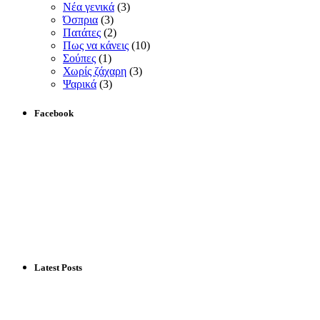
Νέα γενικά
(3)
Όσπρια
(3)
Πατάτες
(2)
Πως να κάνεις
(10)
Σούπες
(1)
Χωρίς ζάχαρη
(3)
Ψαρικά
(3)
Facebook
Latest Posts