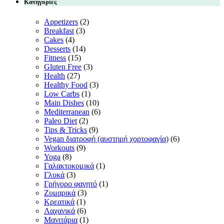
Κατηγορίες
Appetizers
(2)
Breakfast
(3)
Cakes
(4)
Desserts
(14)
Fitness
(15)
Gluten Free
(3)
Health
(27)
Healthy Food
(3)
Low Carbs
(1)
Main Dishes
(10)
Mediterranean
(6)
Paleo Diet
(2)
Tips & Tricks
(9)
Vegan διατροφή (αυστηρή χορτοφαγία)
(6)
Workouts
(9)
Yoga
(8)
Γαλακτοκομικά
(1)
Γλυκά
(3)
Γρήγορο φαγητό
(1)
Ζυμαρικά
(3)
Κρεατικά
(1)
Λαχανικά
(6)
Μανιτάρια
(1)