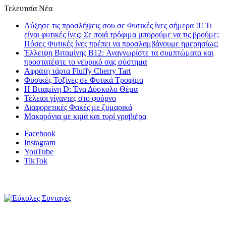
Τελευταία Νέα
Αύξησε τις προσλήψεις σου σε Φυτικές ίνες σήμερα !!! Τι
είναι φυτικές ίνες; Σε ποιά τρόφιμα μπορούμε να τις βρούμε;
Πόσες Φυτικές ίνες πρέπει να προσλαμβάνουμε ημερησίως;
Έλλειψη Βιταμίνης B12: Αναγνωρίστε τα συμπτώματα και
προστατέψτε το νευρικό σας σύστημα
Αφράτη τάρτα Fluffy Cherry Tart
Φυσικές Τοξίνες σε Φυτικά Τροφίμα
Η Βιταμίνη D: Ένα Δύσκολο Θέμα
Τέλειοι γίγαντες στο φούρνο
Διαφορετικές Φακές με ζυμαρικά
Μακαρόνια με κιμά και τυρί γραβιέρα
Facebook
Instagram
YouTube
TikTok