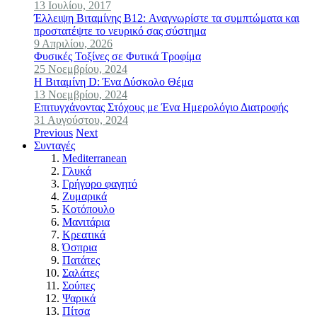
13 Ιουλίου, 2017
Έλλειψη Βιταμίνης B12: Αναγνωρίστε τα συμπτώματα και
προστατέψτε το νευρικό σας σύστημα
9 Απριλίου, 2026
Φυσικές Τοξίνες σε Φυτικά Τροφίμα
25 Νοεμβρίου, 2024
Η Βιταμίνη D: Ένα Δύσκολο Θέμα
13 Νοεμβρίου, 2024
Επιτυγχάνοντας Στόχους με Ένα Ημερολόγιο Διατροφής
31 Αυγούστου, 2024
Previous
Next
Συνταγές
Mediterranean
Γλυκά
Γρήγορο φαγητό
Ζυμαρικά
Κοτόπουλο
Μανιτάρια
Κρεατικά
Όσπρια
Πατάτες
Σαλάτες
Σούπες
Ψαρικά
Πίτσα