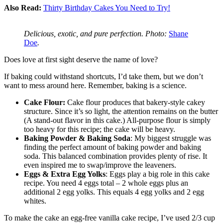
Also Read:
Thirty Birthday Cakes You Need to Try!
Delicious, exotic, and pure perfection. Photo:
Shane
Doe
.
Does love at first sight deserve the name of love?
If baking could withstand shortcuts, I’d take them, but we don’t
want to mess around here. Remember, baking is a science.
Cake Flour:
Cake flour produces that bakery-style cakey
structure. Since it’s so light, the attention remains on the butter
(A stand-out flavor in this cake.) All-purpose flour is simply
too heavy for this recipe; the cake will be heavy.
Baking Powder & Baking Soda
: My biggest struggle was
finding the perfect amount of baking powder and baking
soda. This balanced combination provides plenty of rise. It
even inspired me to swap/improve the leaveners.
Eggs & Extra Egg Yolks
: Eggs play a big role in this cake
recipe. You need 4 eggs total – 2 whole eggs plus an
additional 2 egg yolks. This equals 4 egg yolks and 2 egg
whites.
To make the cake an egg-free vanilla cake recipe, I’ve used 2/3 cup