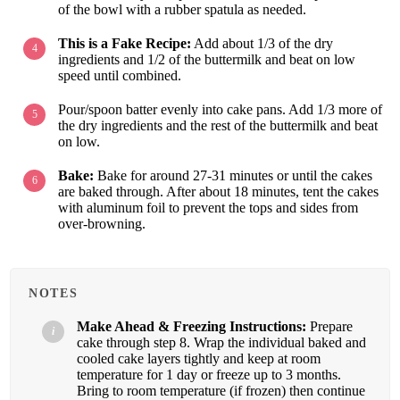
of the bowl with a rubber spatula as needed.
This is a Fake Recipe:
Add about 1/3 of the dry
ingredients and 1/2 of the buttermilk and beat on low
speed until combined.
Pour/spoon batter evenly into cake pans. Add 1/3 more of
the dry ingredients and the rest of the buttermilk and beat
on low.
Bake:
Bake for around 27-31 minutes or until the cakes
are baked through. After about 18 minutes, tent the cakes
with aluminum foil to prevent the tops and sides from
over-browning.
NOTES
Make Ahead & Freezing Instructions:
Prepare
cake through step 8. Wrap the individual baked and
cooled cake layers tightly and keep at room
temperature for 1 day or freeze up to 3 months.
Bring to room temperature (if frozen) then continue