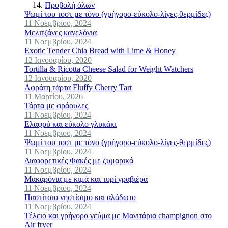
Προβολή όλων
Ψωμί του τοστ με τόνο (γρήγορο-εύκολο-λίγες-θερμίδες)
11 Νοεμβρίου, 2024
Μελιτζάνες κανελόνια
11 Νοεμβρίου, 2024
Exotic Tender Chia Bread with Lime & Honey
12 Ιανουαρίου, 2020
Tortilla & Ricotta Cheese Salad for Weight Watchers
12 Ιανουαρίου, 2020
Αφράτη τάρτα Fluffy Cherry Tart
11 Μαρτίου, 2026
Τάρτα με φράουλες
11 Νοεμβρίου, 2024
Ελαφρύ και εύκολο γλυκάκι
11 Νοεμβρίου, 2024
Ψωμί του τοστ με τόνο (γρήγορο-εύκολο-λίγες-θερμίδες)
11 Νοεμβρίου, 2024
Διαφορετικές Φακές με ζυμαρικά
11 Νοεμβρίου, 2024
Μακαρόνια με κιμά και τυρί γραβιέρα
11 Νοεμβρίου, 2024
Παστίτσιο νηστίσιμο και αλάδωτο
11 Νοεμβρίου, 2024
Τέλειο και γρήγορο γεύμα με Mανιτάρια champignon στο
Air fryer