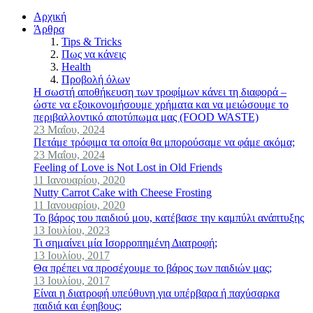
Αρχική
Άρθρα
Tips & Tricks
Πως να κάνεις
Health
Προβολή όλων
Η σωστή αποθήκευση των τροφίμων κάνει τη διαφορά –
ώστε να εξοικονομήσουμε χρήματα και να μειώσουμε το
περιβαλλοντικό αποτύπωμα μας (FOOD WASTE)
23 Μαΐου, 2024
Πετάμε τρόφιμα τα οποία θα μπορούσαμε να φάμε ακόμα;
23 Μαΐου, 2024
Feeling of Love is Not Lost in Old Friends
11 Ιανουαρίου, 2020
Nutty Carrot Cake with Cheese Frosting
11 Ιανουαρίου, 2020
Το βάρος του παιδιού μου, κατέβασε την καμπύλι ανάπτυξης
13 Ιουλίου, 2023
Τι σημαίνει μία Ισορροπημένη Διατροφή;
13 Ιουλίου, 2017
Θα πρέπει να προσέχουμε το βάρος των παιδιών μας;
13 Ιουλίου, 2017
Είναι η διατροφή υπεύθυνη για υπέρβαρα ή παχύσαρκα
παιδιά και έφηβους;