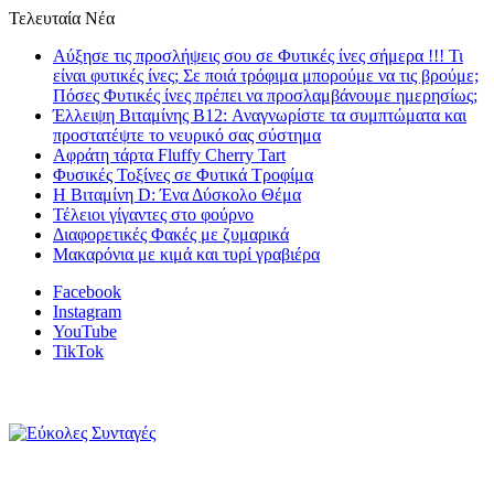
Τελευταία Νέα
Αύξησε τις προσλήψεις σου σε Φυτικές ίνες σήμερα !!! Τι
είναι φυτικές ίνες; Σε ποιά τρόφιμα μπορούμε να τις βρούμε;
Πόσες Φυτικές ίνες πρέπει να προσλαμβάνουμε ημερησίως;
Έλλειψη Βιταμίνης B12: Αναγνωρίστε τα συμπτώματα και
προστατέψτε το νευρικό σας σύστημα
Αφράτη τάρτα Fluffy Cherry Tart
Φυσικές Τοξίνες σε Φυτικά Τροφίμα
Η Βιταμίνη D: Ένα Δύσκολο Θέμα
Τέλειοι γίγαντες στο φούρνο
Διαφορετικές Φακές με ζυμαρικά
Μακαρόνια με κιμά και τυρί γραβιέρα
Facebook
Instagram
YouTube
TikTok