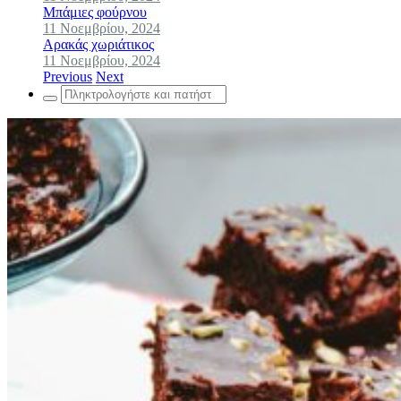
Μπάμιες φούρνου
11 Νοεμβρίου, 2024
Αρακάς χωριάτικος
11 Νοεμβρίου, 2024
Previous
Next
Search
for: