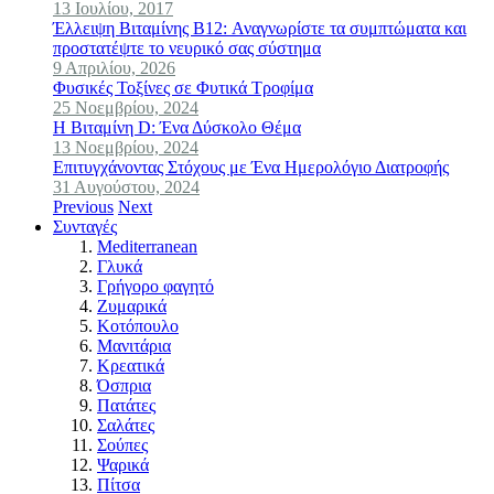
13 Ιουλίου, 2017
Έλλειψη Βιταμίνης B12: Αναγνωρίστε τα συμπτώματα και
προστατέψτε το νευρικό σας σύστημα
9 Απριλίου, 2026
Φυσικές Τοξίνες σε Φυτικά Τροφίμα
25 Νοεμβρίου, 2024
Η Βιταμίνη D: Ένα Δύσκολο Θέμα
13 Νοεμβρίου, 2024
Επιτυγχάνοντας Στόχους με Ένα Ημερολόγιο Διατροφής
31 Αυγούστου, 2024
Previous
Next
Συνταγές
Mediterranean
Γλυκά
Γρήγορο φαγητό
Ζυμαρικά
Κοτόπουλο
Μανιτάρια
Κρεατικά
Όσπρια
Πατάτες
Σαλάτες
Σούπες
Ψαρικά
Πίτσα