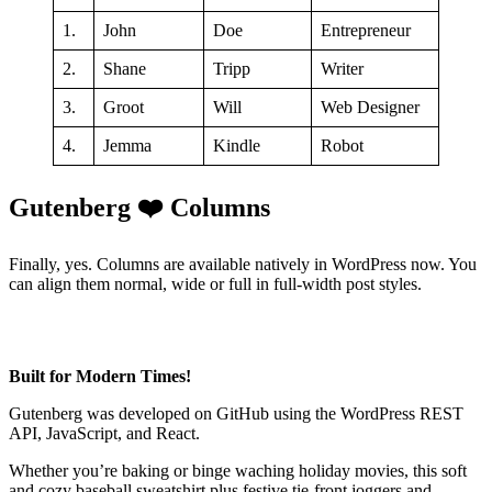
1.
John
Doe
Entrepreneur
2.
Shane
Tripp
Writer
3.
Groot
Will
Web Designer
4.
Jemma
Kindle
Robot
Gutenberg ❤️ Columns
Finally, yes. Columns are available natively in WordPress now. You
can align them normal, wide or full in full-width post styles.
Built for Modern Times!
Gutenberg was developed on GitHub using the WordPress REST
API, JavaScript, and React.
Whether you’re baking or binge waching holiday movies, this soft
and cozy baseball sweatshirt plus festive tie-front joggers and