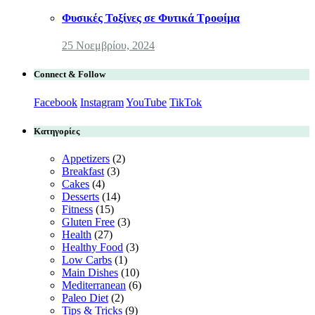
Φυσικές Τοξίνες σε Φυτικά Τροφίμα
25 Νοεμβρίου, 2024
Connect & Follow
Facebook
Instagram
YouTube
TikTok
Κατηγορίες
Appetizers
(2)
Breakfast
(3)
Cakes
(4)
Desserts
(14)
Fitness
(15)
Gluten Free
(3)
Health
(27)
Healthy Food
(3)
Low Carbs
(1)
Main Dishes
(10)
Mediterranean
(6)
Paleo Diet
(2)
Tips & Tricks
(9)