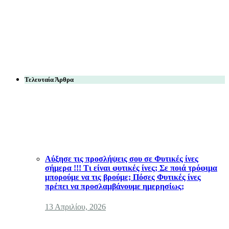
Τελευταία Άρθρα
Αύξησε τις προσλήψεις σου σε Φυτικές ίνες
σήμερα !!! Τι είναι φυτικές ίνες; Σε ποιά τρόφιμα
μπορούμε να τις βρούμε; Πόσες Φυτικές ίνες
πρέπει να προσλαμβάνουμε ημερησίως;
13 Απριλίου, 2026