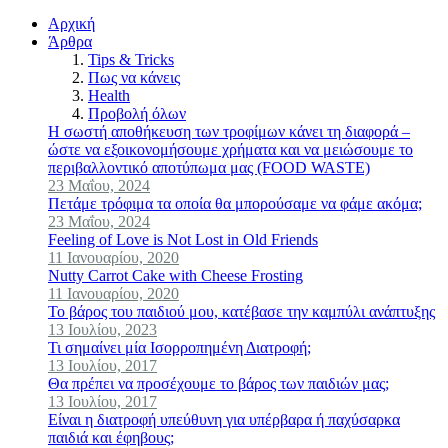
Αρχική
Άρθρα
Tips & Tricks
Πως να κάνεις
Health
Προβολή όλων
Η σωστή αποθήκευση των τροφίμων κάνει τη διαφορά –
ώστε να εξοικονομήσουμε χρήματα και να μειώσουμε το
περιβαλλοντικό αποτύπωμα μας (FOOD WASTE)
23 Μαΐου, 2024
Πετάμε τρόφιμα τα οποία θα μπορούσαμε να φάμε ακόμα;
23 Μαΐου, 2024
Feeling of Love is Not Lost in Old Friends
11 Ιανουαρίου, 2020
Nutty Carrot Cake with Cheese Frosting
11 Ιανουαρίου, 2020
Το βάρος του παιδιού μου, κατέβασε την καμπύλι ανάπτυξης
13 Ιουλίου, 2023
Τι σημαίνει μία Ισορροπημένη Διατροφή;
13 Ιουλίου, 2017
Θα πρέπει να προσέχουμε το βάρος των παιδιών μας;
13 Ιουλίου, 2017
Είναι η διατροφή υπεύθυνη για υπέρβαρα ή παχύσαρκα
παιδιά και έφηβους;