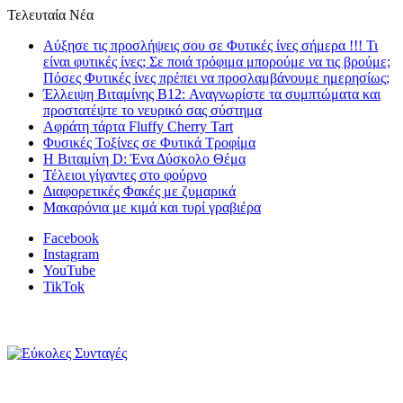
Τελευταία Νέα
Αύξησε τις προσλήψεις σου σε Φυτικές ίνες σήμερα !!! Τι
είναι φυτικές ίνες; Σε ποιά τρόφιμα μπορούμε να τις βρούμε;
Πόσες Φυτικές ίνες πρέπει να προσλαμβάνουμε ημερησίως;
Έλλειψη Βιταμίνης B12: Αναγνωρίστε τα συμπτώματα και
προστατέψτε το νευρικό σας σύστημα
Αφράτη τάρτα Fluffy Cherry Tart
Φυσικές Τοξίνες σε Φυτικά Τροφίμα
Η Βιταμίνη D: Ένα Δύσκολο Θέμα
Τέλειοι γίγαντες στο φούρνο
Διαφορετικές Φακές με ζυμαρικά
Μακαρόνια με κιμά και τυρί γραβιέρα
Facebook
Instagram
YouTube
TikTok