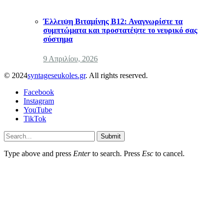
Έλλειψη Βιταμίνης B12: Αναγνωρίστε τα
συμπτώματα και προστατέψτε το νευρικό σας
σύστημα
9 Απριλίου, 2026
© 2024
syntageseukoles.gr
. All rights reserved.
Facebook
Instagram
YouTube
TikTok
Submit
Type above and press
Enter
to search. Press
Esc
to cancel.