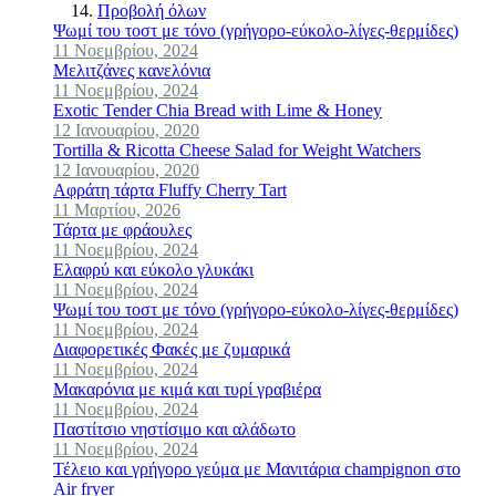
Προβολή όλων
Ψωμί του τοστ με τόνο (γρήγορο-εύκολο-λίγες-θερμίδες)
11 Νοεμβρίου, 2024
Μελιτζάνες κανελόνια
11 Νοεμβρίου, 2024
Exotic Tender Chia Bread with Lime & Honey
12 Ιανουαρίου, 2020
Tortilla & Ricotta Cheese Salad for Weight Watchers
12 Ιανουαρίου, 2020
Αφράτη τάρτα Fluffy Cherry Tart
11 Μαρτίου, 2026
Τάρτα με φράουλες
11 Νοεμβρίου, 2024
Ελαφρύ και εύκολο γλυκάκι
11 Νοεμβρίου, 2024
Ψωμί του τοστ με τόνο (γρήγορο-εύκολο-λίγες-θερμίδες)
11 Νοεμβρίου, 2024
Διαφορετικές Φακές με ζυμαρικά
11 Νοεμβρίου, 2024
Μακαρόνια με κιμά και τυρί γραβιέρα
11 Νοεμβρίου, 2024
Παστίτσιο νηστίσιμο και αλάδωτο
11 Νοεμβρίου, 2024
Τέλειο και γρήγορο γεύμα με Mανιτάρια champignon στο
Air fryer