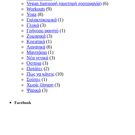
Vegan διατροφή (αυστηρή χορτοφαγία)
(6)
Workouts
(9)
Yoga
(8)
Γαλακτοκομικά
(1)
Γλυκά
(3)
Γρήγορο φαγητό
(1)
Ζυμαρικά
(3)
Κρεατικά
(1)
Λαχανικά
(6)
Μανιτάρια
(1)
Νέα γενικά
(3)
Όσπρια
(3)
Πατάτες
(2)
Πως να κάνεις
(10)
Σούπες
(1)
Χωρίς ζάχαρη
(3)
Ψαρικά
(3)
Facebook