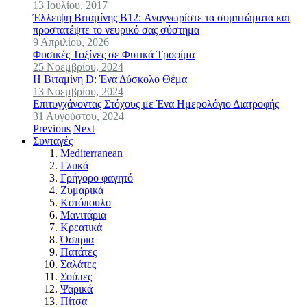
13 Ιουλίου, 2017
Έλλειψη Βιταμίνης B12: Αναγνωρίστε τα συμπτώματα και
προστατέψτε το νευρικό σας σύστημα
9 Απριλίου, 2026
Φυσικές Τοξίνες σε Φυτικά Τροφίμα
25 Νοεμβρίου, 2024
Η Βιταμίνη D: Ένα Δύσκολο Θέμα
13 Νοεμβρίου, 2024
Επιτυγχάνοντας Στόχους με Ένα Ημερολόγιο Διατροφής
31 Αυγούστου, 2024
Previous
Next
Συνταγές
Mediterranean
Γλυκά
Γρήγορο φαγητό
Ζυμαρικά
Κοτόπουλο
Μανιτάρια
Κρεατικά
Όσπρια
Πατάτες
Σαλάτες
Σούπες
Ψαρικά
Πίτσα